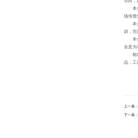
导向，
本公司
场传授
本公司
训，完
本公司
全意为
相对于
品，工
上一条
下一条